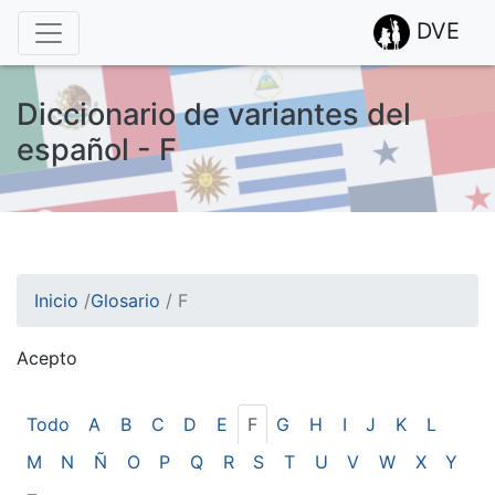
DVE
Diccionario de variantes del
español - F
Inicio
/
Glosario
/
F
Acepto
¡Atención! Este sitio usa cookies.
Esto nos ayuda a recolectar estadísticas de las visitas.
Todo
A
B
C
D
E
F
G
H
I
J
K
L
M
N
Ñ
O
P
Q
R
S
T
U
V
W
X
Y