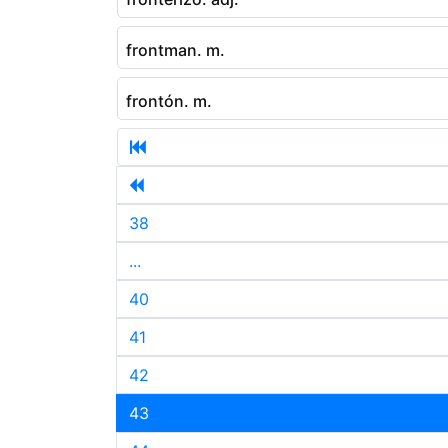
frontman. m.
frontón. m.
38
...
40
41
42
43