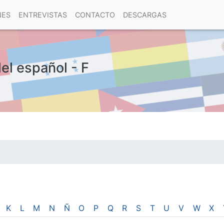
NES
ENTREVISTAS
CONTACTO
DESCARGAS
el español - F
las visitas.
K
L
M
N
Ñ
O
P
Q
R
S
T
U
V
W
X