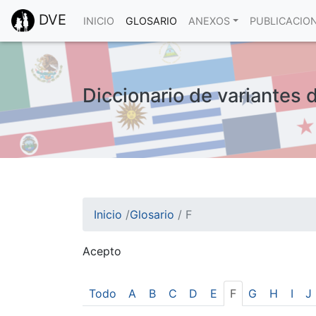
DVE
INICIO
GLOSARIO
ANEXOS
PUBLICACIO
Diccionario de variantes d
Inicio
/
Glosario
/
F
Acepto
¡Atención! Este sitio usa cookies.
Esto nos ayuda a recolectar estadísticas de 
Todo
A
B
C
D
E
F
G
H
I
J