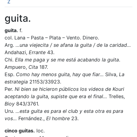
Z
guita.
guita.
f.
col. Lana – Pasta – Plata – Vento. Dinero.
Arg.
…una viejecita / se afana la guita / de la caridad…
Andahazi,
Errante
43.
Chi.
Ella me paga y se me está acabando la guita
.
Ampuero,
Cita
187.
Esp.
Como hay menos guita, hay que fiar…
Silva,
La
estrategia
21153/33923.
Per.
Ni bien se hicieron públicos los videos de Kouri
aceptando la guita, supiste que era el final…
Trelles,
Bioy
843/3761.
Uru.
…esta guita es para el club y esta otra es para
vos…
Fernández.,
El hombre
23.
cinco guitas.
loc.