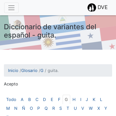
DVE
Diccionario de variantes del
español - guita.
Inicio
/
Glosario
/
G
/
guita.
Acepto
¡Atención! Este sitio usa cookies.
Esto nos ayuda a recolectar estadísticas de las visitas.
Todo
A
B
C
D
E
F
G
H
I
J
K
L
M
N
Ñ
O
P
Q
R
S
T
U
V
W
X
Y