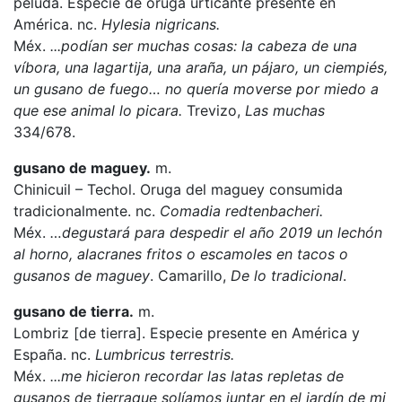
peluda. Especie de oruga urticante presente en
América. nc.
Hylesia nigricans.
Méx.
...podían ser muchas cosas: la cabeza de una
víbora, una lagartija, una araña, un pájaro, un ciempiés,
un gusano de fuego… no quería moverse por miedo a
que ese animal lo picara.
Trevizo,
Las muchas
334/678.
gusano de maguey.
m.
Chinicuil – Techol. Oruga del maguey consumida
tradicionalmente. nc.
Comadia redtenbacheri.
Méx.
…degustará para despedir el año 2019 un lechón
al horno, alacranes fritos o escamoles en tacos o
gusanos de maguey
. Camarillo,
De lo tradicional
.
gusano de tierra.
m.
Lombriz [de tierra]. Especie presente en América y
España. nc.
Lumbricus terrestris.
Méx.
...me hicieron recordar las latas repletas de
gusanos de tierraque solíamos juntar en el jardín de mi