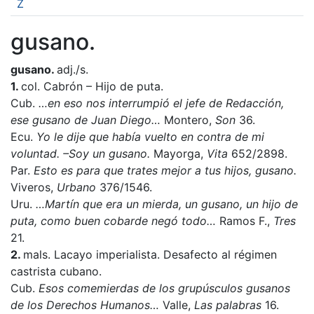
Z
gusano.
gusano.
adj./s.
1.
col. Cabrón – Hijo de puta.
Cub.
…en eso nos interrumpió el jefe de Redacción,
ese gusano de Juan Diego…
Montero,
Son
36.
Ecu.
Yo le dije que había vuelto en contra de mi
voluntad. –Soy un gusano.
Mayorga,
Vita
652/2898.
Par.
Esto es para que trates mejor a tus hijos, gusano.
Viveros,
Urbano
376/1546.
Uru.
…Martín que era un mierda, un gusano, un hijo de
puta, como buen cobarde negó todo…
Ramos F.,
Tres
21.
2.
mals. Lacayo imperialista. Desafecto al régimen
castrista cubano.
Cub.
Esos comemierdas de los grupúsculos gusanos
de los Derechos Humanos…
Valle,
Las palabras
16.