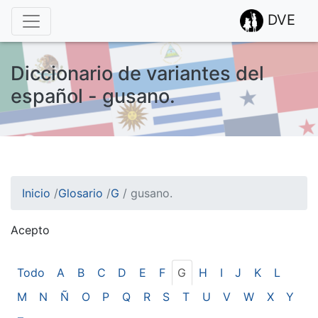
DVE
Diccionario de variantes del
español - gusano.
Inicio
/
Glosario
/
G
/
gusano.
Acepto
¡Atención! Este sitio usa cookies.
Esto nos ayuda a recolectar estadísticas de las visitas.
Todo
A
B
C
D
E
F
G
H
I
J
K
L
M
N
Ñ
O
P
Q
R
S
T
U
V
W
X
Y