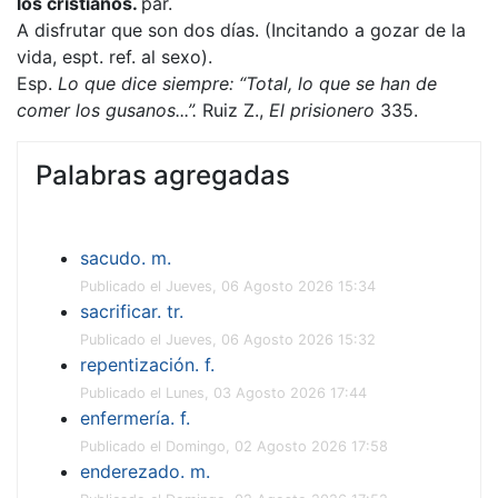
los cristianos.
par.
A disfrutar que son dos días. (Incitando a gozar de la
vida, espt. ref. al sexo).
Esp.
Lo que dice siempre: “Total, lo que se han de
comer los gusanos...”.
Ruiz Z.,
El prisionero
335.
Palabras agregadas
sacudo. m.
Publicado el Jueves, 06 Agosto 2026 15:34
sacrificar. tr.
Publicado el Jueves, 06 Agosto 2026 15:32
repentización. f.
Publicado el Lunes, 03 Agosto 2026 17:44
enfermería. f.
Publicado el Domingo, 02 Agosto 2026 17:58
enderezado. m.