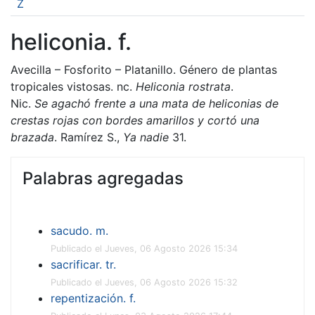
Z
heliconia. f.
Avecilla – Fosforito – Platanillo. Género de plantas
tropicales vistosas. nc.
Heliconia rostrata
.
Nic.
Se agachó frente a una mata de heliconias de
crestas rojas con bordes amarillos y cortó una
brazada
. Ramírez S.,
Ya nadie
31.
Palabras agregadas
sacudo. m.
Publicado el Jueves, 06 Agosto 2026 15:34
sacrificar. tr.
Publicado el Jueves, 06 Agosto 2026 15:32
repentización. f.