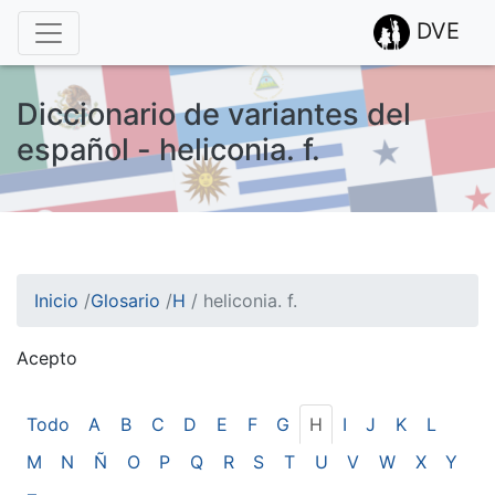
DVE
Diccionario de variantes del
español - heliconia. f.
Inicio
/
Glosario
/
H
/
heliconia. f.
Acepto
¡Atención! Este sitio usa cookies.
Esto nos ayuda a recolectar estadísticas de las visitas.
Todo
A
B
C
D
E
F
G
H
I
J
K
L
M
N
Ñ
O
P
Q
R
S
T
U
V
W
X
Y