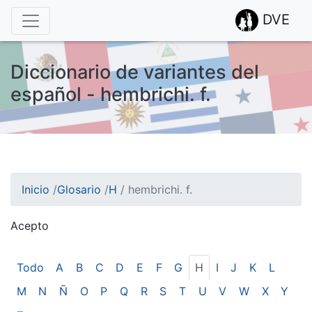
DVE
Diccionario de variantes del
español - hembrichi. f.
Inicio
/
Glosario
/
H
/
hembrichi. f.
Acepto
¡Atención! Este sitio usa cookies.
Esto nos ayuda a recolectar estadísticas de las visitas.
Todo
A
B
C
D
E
F
G
H
I
J
K
L
M
N
Ñ
O
P
Q
R
S
T
U
V
W
X
Y