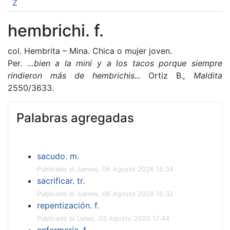
Z
hembrichi. f.
col. Hembrita – Mina. Chica o mujer joven.
Per.
…bien a la mini y a los tacos porque siempre
rindieron más de hembrichis...
Ortiz B.
,
Maldita
2550/3633.
Palabras agregadas
sacudo. m.
Publicado el Jueves, 06 Agosto 2026 15:34
sacrificar. tr.
Publicado el Jueves, 06 Agosto 2026 15:32
repentización. f.
Publicado el Lunes, 03 Agosto 2026 17:44
enfermería. f.