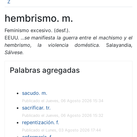
Z
hembrismo. m.
Feminismo excesivo. (desf.).
EEUU.
...se manifiesta la guerra entre el machismo y el
hembrismo, la violencia doméstica.
Salayandia
,
Sálvese
.
Palabras agregadas
sacudo. m.
Publicado el Jueves, 06 Agosto 2026 15:34
sacrificar. tr.
Publicado el Jueves, 06 Agosto 2026 15:32
repentización. f.
Publicado el Lunes, 03 Agosto 2026 17:44
enfermería. f.