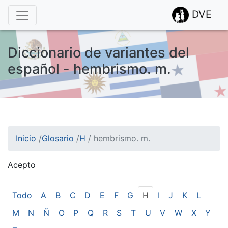
DVE
Diccionario de variantes del
español - hembrismo. m.
Inicio
/
Glosario
/
H
/
hembrismo. m.
Acepto
¡Atención! Este sitio usa cookies.
Esto nos ayuda a recolectar estadísticas de las visitas.
Todo
A
B
C
D
E
F
G
H
I
J
K
L
M
N
Ñ
O
P
Q
R
S
T
U
V
W
X
Y