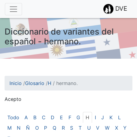
DVE
Diccionario de variantes del
español - hermano.
Inicio
/
Glosario
/
H
/
hermano.
Acepto
¡Atención! Este sitio usa cookies.
Esto nos ayuda a recolectar estadísticas de las visitas.
Todo
A
B
C
D
E
F
G
H
I
J
K
L
M
N
Ñ
O
P
Q
R
S
T
U
V
W
X
Y