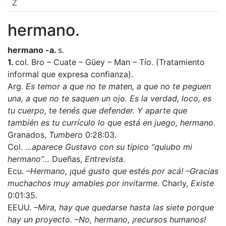
Z
hermano.
hermano -a.
s.
1.
col. Bro – Cuate – Güey – Man – Tío. (Tratamiento
informal que expresa confianza).
Arg.
Es temor a que no te maten, a que no te peguen
una, a que no te saquen un ojo. Es la verdad, loco, es
tu cuerpo, te tenés que defender. Y aparte que
también es tu currículo lo que está en juego, hermano.
Granados,
Tumbero
0:28:03.
Col.
…aparece Gustavo con su típico “quiubo mi
hermano”…
Dueñas,
Entrevista.
Ecu.
–Hermano, ¡qué gusto que estés por acá! –Gracias
muchachos muy amables por invitarme.
Charly,
Existe
0:01:35.
EEUU.
–Mira, hay que quedarse hasta las siete porque
hay un proyecto. –No, hermano, ¡recursos humanos!