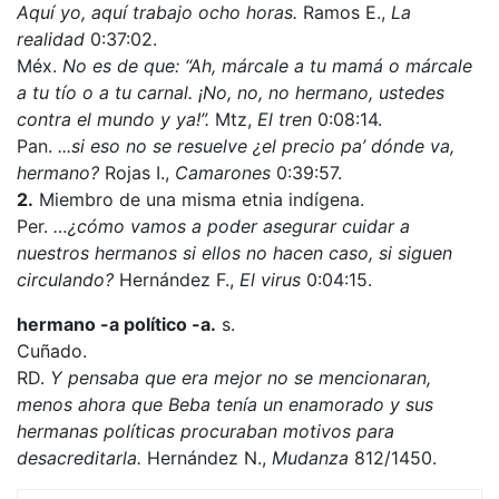
Aquí yo, aquí trabajo ocho horas.
Ramos E.,
La
realidad
0:37:02.
Méx.
No es de que: “Ah, márcale a tu mamá o márcale
a tu tío o a tu carnal. ¡No, no, no hermano, ustedes
contra el mundo y ya!”.
Mtz,
El tren
0:08:14.
Pan.
...si eso no se resuelve ¿el precio pa’ dónde va,
hermano?
Rojas I.,
Camarones
0:39:57.
2.
Miembro de una misma etnia indígena.
Per.
…¿cómo vamos a poder asegurar cuidar a
nuestros hermanos si ellos no hacen caso, si siguen
circulando?
Hernández F.,
El virus
0:04:15.
hermano -a político -a.
s.
Cuñado.
RD.
Y pensaba que era mejor no se mencionaran,
menos ahora que Beba tenía un enamorado y sus
hermanas políticas procuraban motivos para
desacreditarla.
Hernández N.,
Mudanza
812/1450.