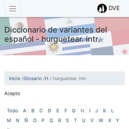
DVE
Diccionario de variantes del
español - hurguetear. intr.
Inicio
/
Glosario
/
H
/
hurguetear. intr.
Acepto
¡Atención! Este sitio usa cookies.
Esto nos ayuda a recolectar estadísticas de las visitas.
Todo
A
B
C
D
E
F
G
H
I
J
K
L
M
N
Ñ
O
P
Q
R
S
T
U
V
W
X
Y