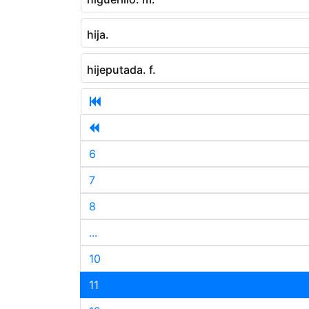
hija.
hijeputada. f.
6
7
8
...
10
11