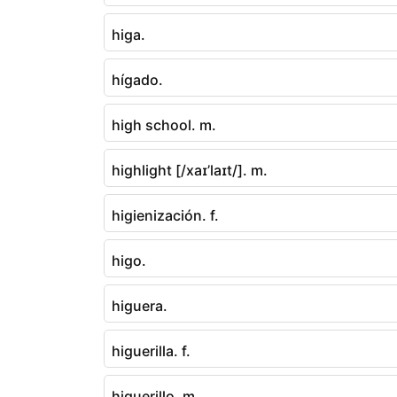
higa.
hígado.
high school. m.
highlight [/xaɪ’laɪt/]. m.
higienización. f.
higo.
higuera.
higuerilla. f.
higuerillo. m.