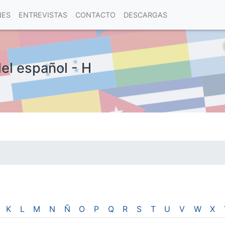
NES
ENTREVISTAS
CONTACTO
DESCARGAS
del español - H
las visitas.
K
L
M
N
Ñ
O
P
Q
R
S
T
U
V
W
X