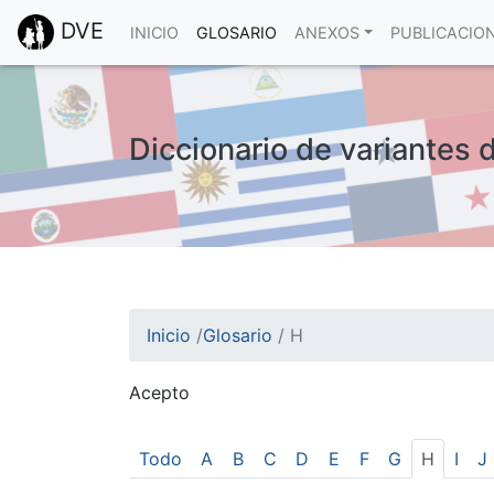
DVE
INICIO
GLOSARIO
ANEXOS
PUBLICACIO
Diccionario de variantes 
Inicio
/
Glosario
/
H
Acepto
¡Atención! Este sitio usa cookies.
Esto nos ayuda a recolectar estadísticas de 
Todo
A
B
C
D
E
F
G
H
I
J