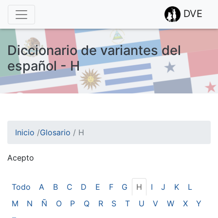
DVE
Diccionario de variantes del
español - H
Inicio
/
Glosario
/
H
Acepto
¡Atención! Este sitio usa cookies.
Esto nos ayuda a recolectar estadísticas de las visitas.
Todo
A
B
C
D
E
F
G
H
I
J
K
L
M
N
Ñ
O
P
Q
R
S
T
U
V
W
X
Y