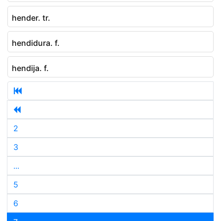
hender. tr.
hendidura. f.
hendija. f.
2
3
...
5
6