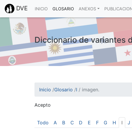
DVE
INICIO
GLOSARIO
ANEXOS
PUBLICACIO
Diccionario de variantes 
Inicio
/
Glosario
/
I
/
imagen.
Acepto
¡Atención! Este sitio usa cookies.
Esto nos ayuda a recolectar estadísticas de 
Todo
A
B
C
D
E
F
G
H
I
J