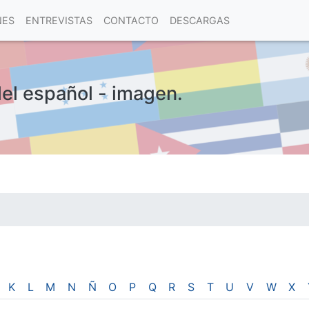
NES
ENTREVISTAS
CONTACTO
DESCARGAS
del español - imagen.
las visitas.
K
L
M
N
Ñ
O
P
Q
R
S
T
U
V
W
X