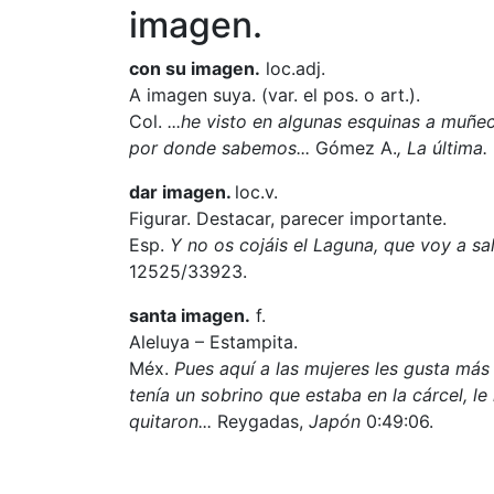
imagen.
con su imagen.
loc.adj.
A imagen suya. (var. el pos. o art.).
Col.
...he visto en algunas esquinas a muñe
por donde sabemos...
Gómez A.
, La última.
dar imagen.
loc.v.
Figurar. Destacar, parecer importante.
Esp.
Y no os cojáis el Laguna, que voy a sa
12525/33923.
santa imagen.
f.
Aleluya – Estampita.
Méx.
Pues aquí a las mujeres les gusta más 
tenía un sobrino que estaba en la cárcel, le
quitaron...
Reygadas,
Japón
0:49:06.