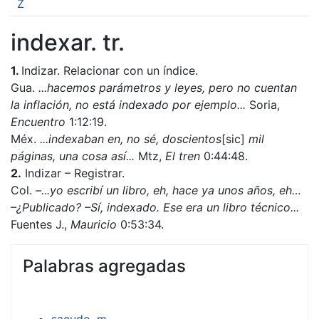
Z
indexar. tr.
1.
Indizar. Relacionar con un índice.
Gua.
...hacemos parámetros y leyes, pero no cuentan
la inflación, no está indexado por ejemplo...
Soria,
Encuentro
1:12:19.
Méx.
...indexaban en, no sé, doscientos
[sic]
mil
páginas, una cosa así...
Mtz,
El tren
0:44:48.
2.
Indizar – Registrar.
Col.
–...yo escribí un libro, eh, hace ya unos años, eh…
–¿Publicado? –Sí, indexado. Ese era un libro técnico...
Fuentes J.,
Mauricio
0:53:34.
Palabras agregadas
sacudo. m.