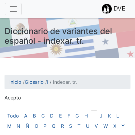
DVE
Diccionario de variantes del
español - indexar. tr.
Inicio
/
Glosario
/
I
/
indexar. tr.
Acepto
¡Atención! Este sitio usa cookies.
Esto nos ayuda a recolectar estadísticas de las visitas.
Todo
A
B
C
D
E
F
G
H
I
J
K
L
M
N
Ñ
O
P
Q
R
S
T
U
V
W
X
Y