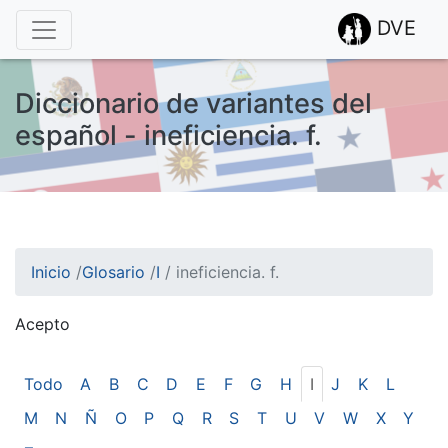
DVE
Diccionario de variantes del
español - ineficiencia. f.
Inicio
/
Glosario
/
I
/
ineficiencia. f.
Acepto
¡Atención! Este sitio usa cookies.
Esto nos ayuda a recolectar estadísticas de las visitas.
Todo
A
B
C
D
E
F
G
H
I
J
K
L
M
N
Ñ
O
P
Q
R
S
T
U
V
W
X
Y