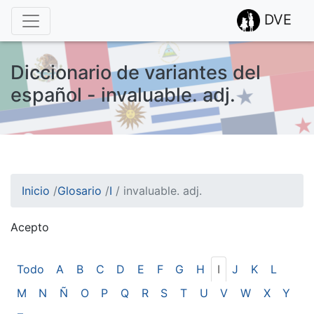
DVE
Diccionario de variantes del
español - invaluable. adj.
Inicio
/
Glosario
/
I
/
invaluable. adj.
Acepto
¡Atención! Este sitio usa cookies.
Esto nos ayuda a recolectar estadísticas de las visitas.
Todo
A
B
C
D
E
F
G
H
I
J
K
L
M
N
Ñ
O
P
Q
R
S
T
U
V
W
X
Y