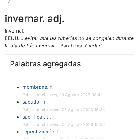
Z
invernar. adj.
Invernal.
EEUU.
…
evitar que las tuberías no se congelen durante
la ola de frío invernar…
Barahona,
Ciudad.
Palabras agregadas
membrana. f.
Publicado el Lunes, 10 Agosto 2026 08:41
sacudo. m.
Publicado el Jueves, 06 Agosto 2026 15:34
sacrificar. tr.
Publicado el Jueves, 06 Agosto 2026 15:32
repentización. f.