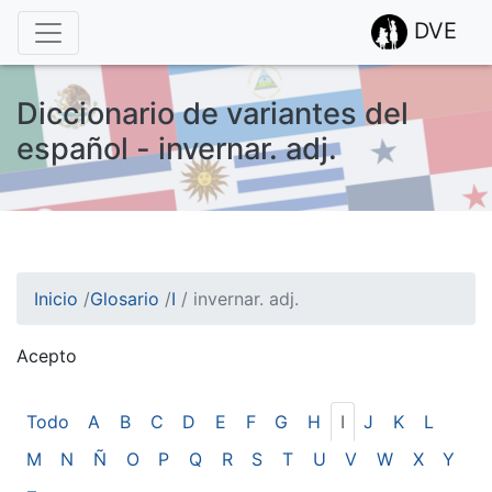
DVE
Diccionario de variantes del
español - invernar. adj.
Inicio
/
Glosario
/
I
/
invernar. adj.
Acepto
¡Atención! Este sitio usa cookies.
Esto nos ayuda a recolectar estadísticas de las visitas.
Todo
A
B
C
D
E
F
G
H
I
J
K
L
M
N
Ñ
O
P
Q
R
S
T
U
V
W
X
Y