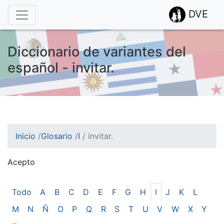
DVE
Diccionario de variantes del
español - invitar.
Inicio
/
Glosario
/
I
/
invitar.
Acepto
¡Atención! Este sitio usa cookies.
Esto nos ayuda a recolectar estadísticas de las visitas.
Todo
A
B
C
D
E
F
G
H
I
J
K
L
M
N
Ñ
O
P
Q
R
S
T
U
V
W
X
Y