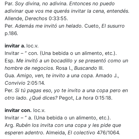
Par.
Soy divina, no adivina. Entonces no puedo
adivinar que vos me querés invitar la cena, entendés.
Allende,
Derechos
0:33:55.
Per.
Además me invitó un helado.
Cueto,
El susurro
p.186.
invitar a.
loc.v.
Invitar – ‘’ con. (Una bebida o un alimento, etc.).
Esp.
Me invitó a un bocadillo y se presentó como un
hombre de negocios.
Rosa I.,
Buscando
III.
Gua.
Amigo, ven, te invito a una copa.
Amado J.,
Convivio
2:05:14.
Per.
Si tú pagas eso, yo te invito a una copa pero en
otro lado. ¿Qué dices?
Pegot,
La hora
0:15:18.
invitar con.
loc.v.
Invitar – ‘’ a. (Una bebida o un alimento, etc.).
Arg.
Rubén los invita con una copa y les pide que
esperen adentro.
Almeida,
El colectivo
476/1064.