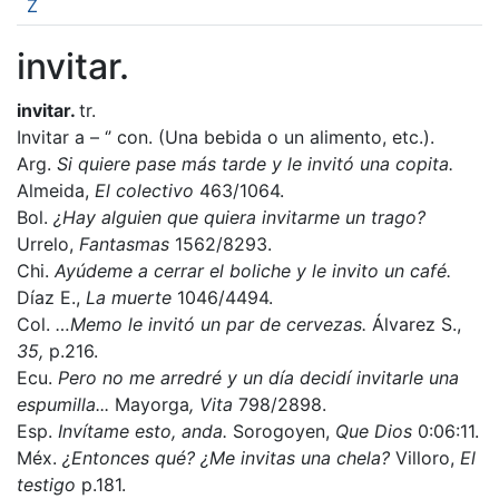
Z
invitar.
invitar.
tr.
Invitar a – ‘’ con. (Una bebida o un alimento, etc.).
Arg.
Si quiere pase más tarde y le invitó una copita.
Almeida,
El colectivo
463/1064.
Bol.
¿Hay alguien que quiera invitarme un trago?
Urrelo,
Fantasmas
1562/8293.
Chi.
Ayúdeme a cerrar el boliche y le invito un café.
Díaz E.,
La muerte
1046/4494.
Col.
…Memo le invitó un par de cervezas.
Álvarez S.,
35,
p.216.
Ecu.
Pero no me arredré y un día decidí invitarle una
espumilla...
Mayorga
, Vita
798/2898.
Esp.
Invítame esto, anda.
Sorogoyen,
Que Dios
0:06:11.
Méx.
¿Entonces qué? ¿Me invitas una chela?
Villoro,
El
testigo
p.181.