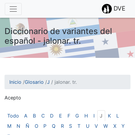
DVE
Diccionario de variantes del
español - jalonar. tr.
Inicio
/
Glosario
/
J
/
jalonar. tr.
Acepto
¡Atención! Este sitio usa cookies.
Esto nos ayuda a recolectar estadísticas de las visitas.
Todo
A
B
C
D
E
F
G
H
I
J
K
L
M
N
Ñ
O
P
Q
R
S
T
U
V
W
X
Y