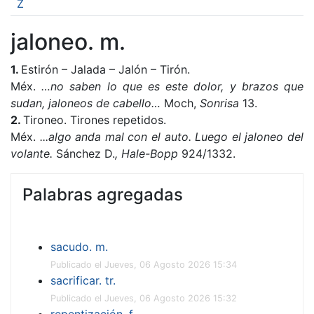
Z
jaloneo. m.
1.
Estirón – Jalada – Jalón – Tirón.
Méx.
…no saben lo que es este dolor, y brazos que
sudan, jaloneos de cabello…
Moch,
Sonrisa
13.
2.
Tironeo. Tirones repetidos.
Méx.
...algo anda mal con el auto. Luego el jaloneo del
volante.
Sánchez D.
,
Hale-Bopp
924/1332.
Palabras agregadas
sacudo. m.
Publicado el Jueves, 06 Agosto 2026 15:34
sacrificar. tr.
Publicado el Jueves, 06 Agosto 2026 15:32
repentización. f.