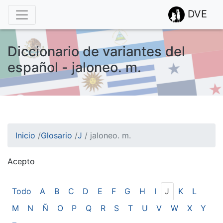
DVE
Diccionario de variantes del
español - jaloneo. m.
Inicio
/
Glosario
/
J
/
jaloneo. m.
Acepto
¡Atención! Este sitio usa cookies.
Esto nos ayuda a recolectar estadísticas de las visitas.
Todo
A
B
C
D
E
F
G
H
I
J
K
L
M
N
Ñ
O
P
Q
R
S
T
U
V
W
X
Y