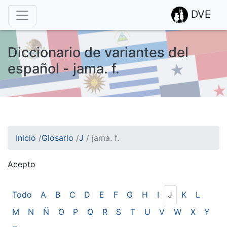
DVE
Diccionario de variantes del
español - jama. f.
Inicio
/
Glosario
/
J
/
jama. f.
Acepto
¡Atención! Este sitio usa cookies.
Esto nos ayuda a recolectar estadísticas de las visitas.
Todo
A
B
C
D
E
F
G
H
I
J
K
L
M
N
Ñ
O
P
Q
R
S
T
U
V
W
X
Y