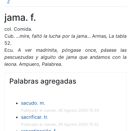
Z
jama. f.
col. Comida.
Cub.
...mire, faltó la lucha por la jama...
Armas
,
La tabla
52.
Ecu.
A ver madrinita, póngase once, pásese las
pescuezudas y alguito de jama que andamos con la
leona.
Ampuero
, Palabrea.
Palabras agregadas
sacudo. m.
Publicado el Jueves, 06 Agosto 2026 15:34
sacrificar. tr.
Publicado el Jueves, 06 Agosto 2026 15:32
repentización. f.