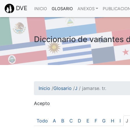
DVE
INICIO
GLOSARIO
ANEXOS
PUBLICACIO
Diccionario de variantes d
Inicio
/
Glosario
/
J
/
jamarse. tr.
Acepto
¡Atención! Este sitio usa cookies.
Esto nos ayuda a recolectar estadísticas de 
Todo
A
B
C
D
E
F
G
H
I
J