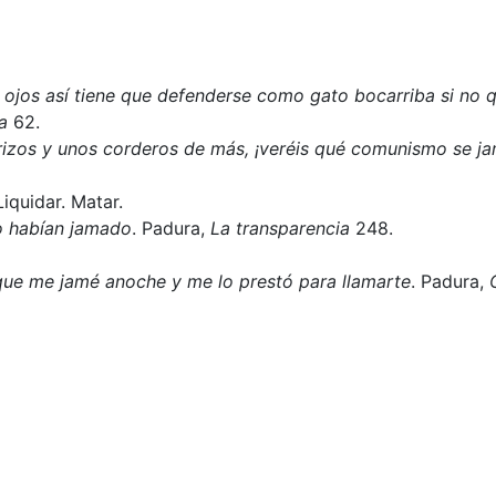
s ojos así tiene que defenderse como gato bocarriba si no q
a
62.
rizos y unos corderos de más, ¡veréis qué comunismo se ja
Liquidar. Matar.
lo habían jamado
. Padura,
La transparencia
248.
 que me jamé anoche y me lo prestó para llamarte
. Padura,