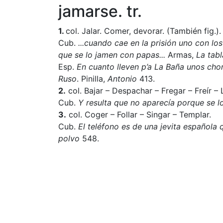
jamarse. tr.
1.
col. Jalar. Comer, devorar. (También fig.).
Cub.
...cuando
cae en la prisión uno con lo
que se lo jamen con papas
...
Armas,
La tabl
Esp.
En cuanto lleven p’a La Baña unos cho
Ruso
. Pinilla,
Antonio
413.
2.
col. Bajar – Despachar – Fregar – Freír – 
Cub.
Y resulta que no aparecía porque se 
3.
col. Coger – Follar – Singar – Templar.
Cub.
El teléfono es de una jevita española
polvo
548.