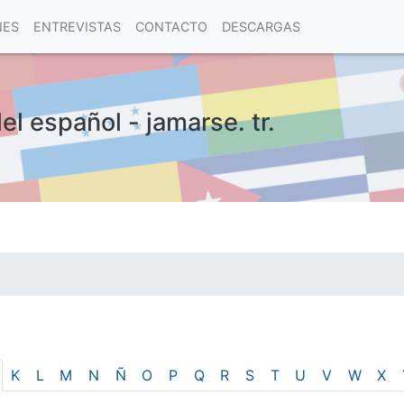
NES
ENTREVISTAS
CONTACTO
DESCARGAS
el español - jamarse. tr.
las visitas.
K
L
M
N
Ñ
O
P
Q
R
S
T
U
V
W
X