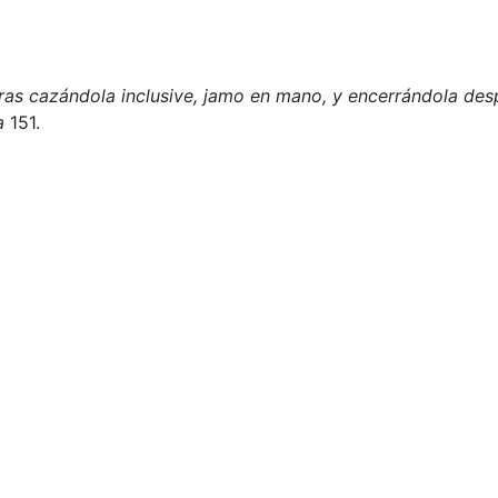
eras cazándola inclusive, jamo en mano, y encerrándola de
a
151.