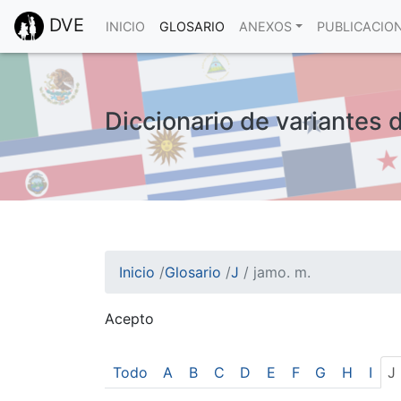
DVE
INICIO
GLOSARIO
ANEXOS
PUBLICACIO
Diccionario de variantes 
Inicio
/
Glosario
/
J
/
jamo. m.
Acepto
¡Atención! Este sitio usa cookies.
Esto nos ayuda a recolectar estadísticas de 
Todo
A
B
C
D
E
F
G
H
I
J