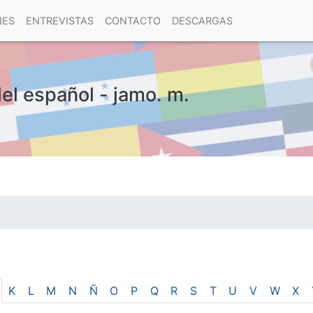
NES
ENTREVISTAS
CONTACTO
DESCARGAS
del español - jamo. m.
las visitas.
K
L
M
N
Ñ
O
P
Q
R
S
T
U
V
W
X