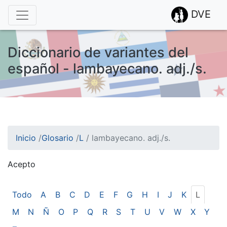
DVE
Diccionario de variantes del
español - lambayecano. adj./s.
Inicio
/
Glosario
/
L
/
lambayecano. adj./s.
Acepto
¡Atención! Este sitio usa cookies.
Esto nos ayuda a recolectar estadísticas de las visitas.
Todo
A
B
C
D
E
F
G
H
I
J
K
L
M
N
Ñ
O
P
Q
R
S
T
U
V
W
X
Y