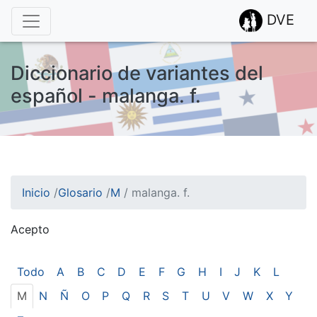
DVE
Diccionario de variantes del
español - malanga. f.
Inicio
/
Glosario
/
M
/
malanga. f.
Acepto
¡Atención! Este sitio usa cookies.
Esto nos ayuda a recolectar estadísticas de las visitas.
Todo
A
B
C
D
E
F
G
H
I
J
K
L
M
N
Ñ
O
P
Q
R
S
T
U
V
W
X
Y