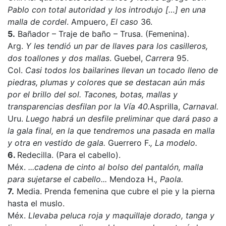
Pablo con total autoridad y los introdujo […] en una
malla de cordel
. Ampuero,
El caso
36.
5.
Bañador – Traje de baño – Trusa. (Femenina).
Arg.
Y les tendió un par de llaves para los casilleros,
dos toallones y dos mallas
. Guebel,
Carrera
95.
Col.
Casi todos los bailarines llevan un tocado lleno de
piedras, plumas y colores que se destacan aún más
por el brillo del sol. Tacones, botas, mallas y
transparencias desfilan por la Vía 40.
Asprilla,
Carnaval.
Uru.
Luego habrá un desfile preliminar que dará paso a
la gala final, en la que tendremos una pasada en malla
y otra en vestido de gala.
Guerrero F.
, La modelo.
6.
Redecilla. (Para el cabello).
Méx.
...cadena de cinto al bolso del pantalón, malla
para sujetarse el cabello...
Mendoza H.
, Paola.
7.
Media. Prenda femenina que cubre el pie y la pierna
hasta el muslo.
Méx.
Llevaba peluca roja y maquillaje dorado, tanga y