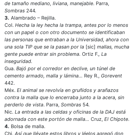
de tamaño mediano, liviana, manejable
. Parra,
Sombras
244.
3.
Alambrado – Rejilla.
Col.
Hecha la ley hecha la trampa, antes por lo menos
con un papel o con otro documento se identificaban
las personas que entraban a la Universidad, ahora con
una sola TIP que se la pasan por la
[sic]
mallas, mucha
gente puede entrar sin problema.
Ortiz F.
, La
inseguridad.
Gua.
Bajó por el corredor en declive, un túnel de
cemento armado, malla y lámina…
Rey R.,
Gorevent
442.
Méx.
El animal se revolvía en gruñidos y arañazos
contra la malla que lo encerraba junto a la acera, sin
perderlo de vista
. Parra,
Sombras
54.
Nic.
La entrada a las celdas y oficinas de la DAJ está
adornada con este portón de malla…
Cruz,
El Chipote
.
4.
Bolsa de malla.
Chi.
Así que llévate estos libros y léelos agregó don