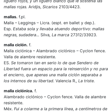
liguero rojos, y un liguero blanco que le sostenía las
mallas rojas.
Aridjis,
Sicarios
2103/4423.
mallas.
f.pl.
Malla – Leggings – Licra. (espt. en ballet y dep.).
Esp.
Estaba sola y llevaba atuendo deportivo: mallas
negras, sudadera...
Silva
, La marca
27312/33923.
malla ciclón.
f.
Malla ciclónica – Alambrado ciclónico – Cyclon fence.
Valla de alambre resistente.
ES.
Se tomaron tan en serio lo de que Sendero de
Libertad fuera un espacio para la reinserción y no para
el encierro, que apenas una malla ciclón separaba a
los internos de su libertad.
Valencia R.
, La triste.
malla ciclónica.
f.
Alambrado ciclónico – Cyclon fence. Valla de alambre
resistente.
Méx.
Fui a colarme a la primera línea, a centímetros de