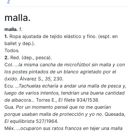
Z
malla.
malla.
f.
1.
Ropa ajustada de tejido elástico y fino. (espt. en
ballet y dep.).
Todos.
2.
Red. (dep., pesca).
Col.
…la misma cancha de microfútbol sin malla y con
los postes pintados de un blanco agrietado por el
óxido.
Álvarez S.,
35,
230.
Ecu.
...Tachuelas echaría a andar una malla de pesca y,
luego de varios intentos, tendrían una buena cantidad
de albacora...
Torres E.,
El filete
934/1538.
Gua.
Por un momento pensé que no me querían
porque usaban malla de protección y yo no
. Quesada,
El equilibrista
527/1964.
Méx.
…ocuparon sus ratos francos en tejer una malla