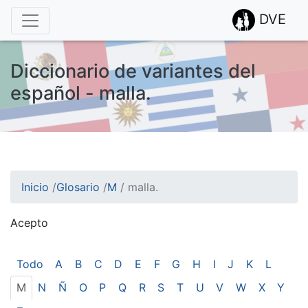
DVE
Diccionario de variantes del
español - malla.
Inicio
/
Glosario
/
M
/
malla.
Acepto
¡Atención! Este sitio usa cookies.
Esto nos ayuda a recolectar estadísticas de las visitas.
Todo
A
B
C
D
E
F
G
H
I
J
K
L
M
N
Ñ
O
P
Q
R
S
T
U
V
W
X
Y