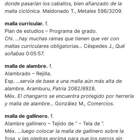
donde pasarían los caballos, bien afianzado de la
malla ciclónica.
Maldonado T.,
Metales
596/3209.
malla curricular.
f.
Plan de estudios – Programa de grado.
Chi.
...hay muchas ramas que tienen que ver con
mallas curriculares obligatorias...
Céspedes J.,
Qué
soñabas
0:05:57.
malla de alambre.
f.
Alambrado – Rejilla.
Esp.
...servía de base a una malla aún más alta de
alambre.
Aramburu
, Patria
2082/8928.
Méx.
El changarro se encuentra protegido por herrería
y malla de alambre...
González M.
, Comercios.
malla de gallinero.
f.
Alambre gallinero – Tejido de ‘’ – Tela de ‘’.
Méx.
…luego colocar la malla de gallinero sobre la
fosa, y las piedras encima para que los perros sin