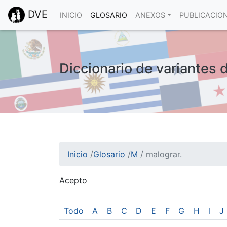
DVE
INICIO
GLOSARIO
ANEXOS
PUBLICACIO
Diccionario de variantes 
Inicio
/
Glosario
/
M
/
malograr.
Acepto
¡Atención! Este sitio usa cookies.
Esto nos ayuda a recolectar estadísticas de 
Todo
A
B
C
D
E
F
G
H
I
J