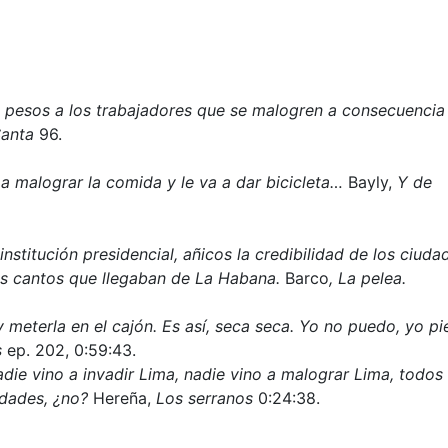
 pesos a los trabajadores que se malogren a consecuencia
anta
96.
a a malograr la comida y le va a dar bicicleta…
Bayly,
Y de
institución presidencial, añicos la credibilidad de los ciud
os cantos que llegaban de La Habana.
Barco
, La pelea.
 y meterla en el cajón. Es así, seca seca. Yo no puedo, yo p
s
ep. 202, 0:59:43.
die vino a invadir Lima, nadie vino a malograr Lima, todos
idades, ¿no?
Hereña,
Los serranos
0:24:38.