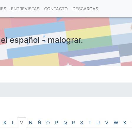
NES
ENTREVISTAS
CONTACTO
DESCARGAS
del español - malograr.
las visitas.
K
L
M
N
Ñ
O
P
Q
R
S
T
U
V
W
X