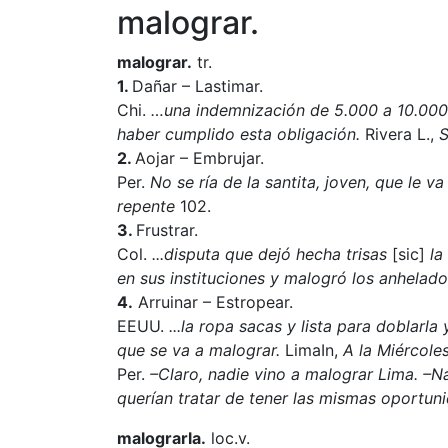
malograr.
malograr.
tr.
1.
Dañar – Lastimar.
Chi.
…una indemnización de 5.000 a 10.000
haber cumplido esta obligación.
Rivera L.,
S
2.
Aojar – Embrujar.
Per.
No se ría de la santita, joven, que le v
repente
102.
3.
Frustrar.
Col.
...disputa que dejó hecha trisas
[sic]
la 
en sus instituciones y malogró los anhelad
4.
Arruinar – Estropear.
EEUU.
...la ropa sacas y lista para doblarla
que se va a malograr.
LimaIn,
A la Miércole
Per.
–Claro, nadie vino a malograr Lima. –Na
querían tratar de tener las mismas oportun
malograrla.
loc.v.