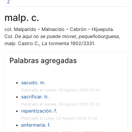
Z
malp. c.
col. Malparido – Malnacido – Cabrón – Hijueputa.
Col.
De aquí no se puede mover, pequeñoburguesa,
malp.
Castro C.
,
La tormenta
1902/3331.
Palabras agregadas
sacudo. m.
Publicado el Jueves, 06 Agosto 2026 15:34
sacrificar. tr.
Publicado el Jueves, 06 Agosto 2026 15:32
repentización. f.
Publicado el Lunes, 03 Agosto 2026 17:44
enfermería. f.