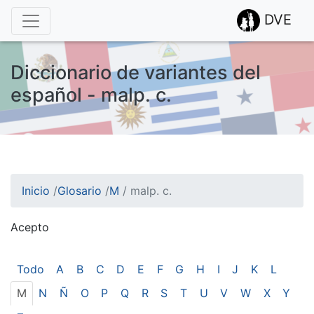
DVE
Diccionario de variantes del
español - malp. c.
Inicio
/
Glosario
/
M
/
malp. c.
Acepto
¡Atención! Este sitio usa cookies.
Esto nos ayuda a recolectar estadísticas de las visitas.
Todo
A
B
C
D
E
F
G
H
I
J
K
L
M
N
Ñ
O
P
Q
R
S
T
U
V
W
X
Y