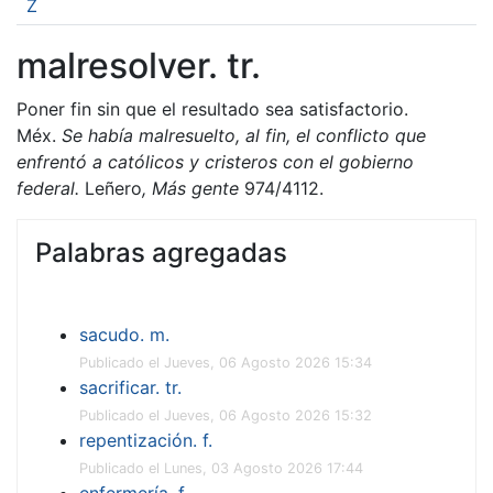
Z
malresolver. tr.
Poner fin sin que el resultado sea satisfactorio.
Méx.
Se había malresuelto, al fin, el conflicto que
enfrentó a católicos y cristeros con el gobierno
federal.
Leñero
,
Más gente
974/4112.
Palabras agregadas
sacudo. m.
Publicado el Jueves, 06 Agosto 2026 15:34
sacrificar. tr.
Publicado el Jueves, 06 Agosto 2026 15:32
repentización. f.
Publicado el Lunes, 03 Agosto 2026 17:44
enfermería. f.