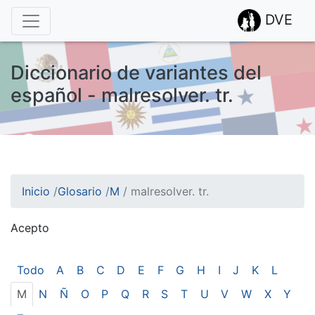
DVE
Diccionario de variantes del
español - malresolver. tr.
Inicio
/
Glosario
/
M
/
malresolver. tr.
Acepto
¡Atención! Este sitio usa cookies.
Esto nos ayuda a recolectar estadísticas de las visitas.
Todo
A
B
C
D
E
F
G
H
I
J
K
L
M
N
Ñ
O
P
Q
R
S
T
U
V
W
X
Y