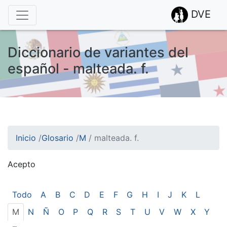
DVE
Diccionario de variantes del
español - malteada. f.
Inicio
/
Glosario
/
M
/
malteada. f.
Acepto
¡Atención! Este sitio usa cookies.
Esto nos ayuda a recolectar estadísticas de las visitas.
Todo
A
B
C
D
E
F
G
H
I
J
K
L
M
N
Ñ
O
P
Q
R
S
T
U
V
W
X
Y