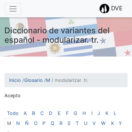
DVE
Diccionario de variantes del
español - modularizar. tr.
Inicio
/
Glosario
/
M
/
modularizar. tr.
Acepto
¡Atención! Este sitio usa cookies.
Esto nos ayuda a recolectar estadísticas de las visitas.
Todo
A
B
C
D
E
F
G
H
I
J
K
L
M
N
Ñ
O
P
Q
R
S
T
U
V
W
X
Y