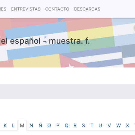
NES
ENTREVISTAS
CONTACTO
DESCARGAS
el español - muestra. f.
las visitas.
K
L
M
N
Ñ
O
P
Q
R
S
T
U
V
W
X