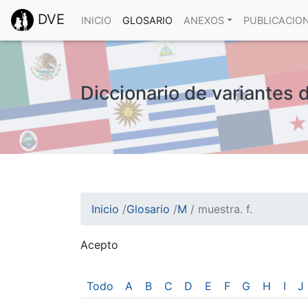
DVE
INICIO
GLOSARIO
ANEXOS
PUBLICACIO
Diccionario de variantes d
Inicio
/
Glosario
/
M
/
muestra. f.
Acepto
¡Atención! Este sitio usa cookies.
Esto nos ayuda a recolectar estadísticas de 
Todo
A
B
C
D
E
F
G
H
I
J