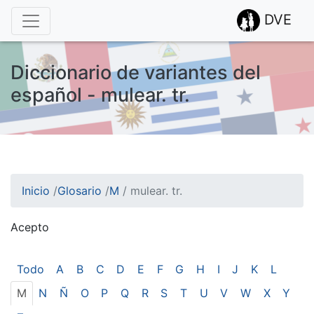
DVE
Diccionario de variantes del
español - mulear. tr.
Inicio
/
Glosario
/
M
/
mulear. tr.
Acepto
¡Atención! Este sitio usa cookies.
Esto nos ayuda a recolectar estadísticas de las visitas.
Todo
A
B
C
D
E
F
G
H
I
J
K
L
M
N
Ñ
O
P
Q
R
S
T
U
V
W
X
Y