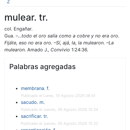
Z
mulear. tr.
col. Engañar.
Gua.
–...todo el oro salía como a cobre y no era oro.
Fijáte, eso no era oro. –Sí, ajá, la, la mulearon. –La
mulearon.
Amado J.,
Convivio
1:24:36.
Palabras agregadas
membrana. f.
Publicado el Lunes, 10 Agosto 2026 08:41
sacudo. m.
Publicado el Jueves, 06 Agosto 2026 15:34
sacrificar. tr.
Publicado el Jueves, 06 Agosto 2026 15:32
repentización. f.