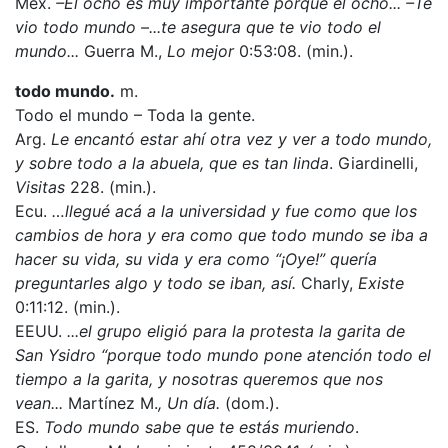
Méx.
–El ocho es muy importante porque el ocho... –Te
vio todo mundo –...te asegura que te vio todo el
mundo...
Guerra M.,
Lo mejor
0:53:08. (min.).
todo mundo.
m.
Todo el mundo – Toda la gente.
Arg.
Le encantó estar ahí otra vez y ver a todo mundo,
y sobre todo a la abuela, que es tan linda
. Giardinelli,
Visitas
228. (min.).
Ecu.
…llegué acá a la universidad y fue como que los
cambios de hora y era como que todo mundo se iba a
hacer su vida, su vida y era como “¡Oye!” quería
preguntarles algo y todo se iban, así.
Charly,
Existe
0:11:12. (min.).
EEUU.
...el grupo eligió para la protesta la garita de
San Ysidro “porque todo mundo pone atención todo el
tiempo a la garita, y nosotras queremos que nos
vean...
Martínez M.
, Un día.
(dom.).
ES.
Todo mundo sabe que te estás muriendo
.