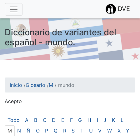
DVE
Diccionario de variantes del
español - mundo.
Inicio
/
Glosario
/
M
/
mundo.
Acepto
¡Atención! Este sitio usa cookies.
Esto nos ayuda a recolectar estadísticas de las visitas.
Todo
A
B
C
D
E
F
G
H
I
J
K
L
M
N
Ñ
O
P
Q
R
S
T
U
V
W
X
Y