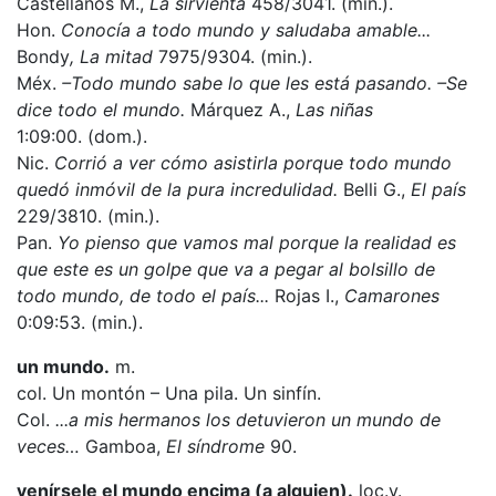
Castellanos M.,
La sirvienta
458/3041. (min.).
Hon.
Conocía a todo mundo y saludaba amable...
Bondy
, La mitad
7975/9304. (min.).
Méx.
–Todo mundo sabe lo que les está pasando. –Se
dice todo el mundo.
Márquez A.,
Las niñas
1:09:00. (dom.).
Nic.
Corrió a ver cómo asistirla porque todo mundo
quedó inmóvil de la pura incredulidad.
Belli G.,
El país
229/3810. (min.).
Pan.
Yo pienso que vamos mal porque la realidad es
que este es un golpe que va a pegar al bolsillo de
todo mundo, de todo el país...
Rojas I.,
Camarones
0:09:53. (min.).
un mundo.
m.
col. Un montón – Una pila. Un sinfín.
Col.
...a mis hermanos los detuvieron un mundo de
veces…
Gamboa,
El síndrome
90.
venírsele el mundo encima (a alguien).
loc.v.