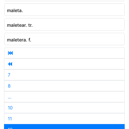
maleta.
maletear. tr.
maletera. f.
7
8
...
10
11