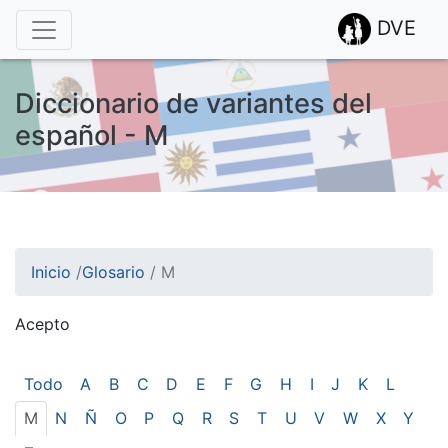
DVE
Diccionario de variantes del
español - M
Inicio
/
Glosario
/
M
Acepto
¡Atención! Este sitio usa cookies.
Esto nos ayuda a recolectar estadísticas de las visitas.
Todo
A
B
C
D
E
F
G
H
I
J
K
L
M
N
Ñ
O
P
Q
R
S
T
U
V
W
X
Y