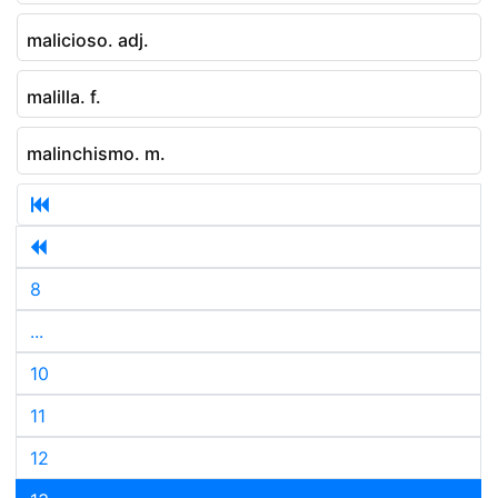
malicioso. adj.
malilla. f.
malinchismo. m.
8
...
10
11
12