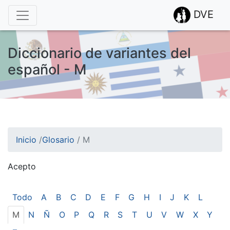
DVE
Diccionario de variantes del
español - M
Inicio
/
Glosario
/
M
Acepto
¡Atención! Este sitio usa cookies.
Esto nos ayuda a recolectar estadísticas de las visitas.
Todo
A
B
C
D
E
F
G
H
I
J
K
L
M
N
Ñ
O
P
Q
R
S
T
U
V
W
X
Y