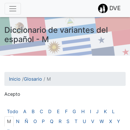
DVE
Diccionario de variantes del
español - M
Inicio
/
Glosario
/
M
Acepto
¡Atención! Este sitio usa cookies.
Esto nos ayuda a recolectar estadísticas de las visitas.
Todo
A
B
C
D
E
F
G
H
I
J
K
L
M
N
Ñ
O
P
Q
R
S
T
U
V
W
X
Y