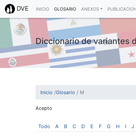
DVE
INICIO
GLOSARIO
ANEXOS
PUBLICACIO
Diccionario de variantes 
Inicio
/
Glosario
/
M
Acepto
¡Atención! Este sitio usa cookies.
Esto nos ayuda a recolectar estadísticas de 
Todo
A
B
C
D
E
F
G
H
I
J