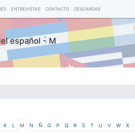
NES
ENTREVISTAS
CONTACTO
DESCARGAS
del español - M
las visitas.
K
L
M
N
Ñ
O
P
Q
R
S
T
U
V
W
X