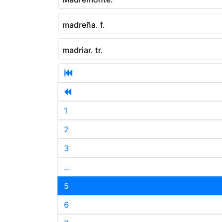
madreña. f.
madriar. tr.
1
2
3
...
5
6