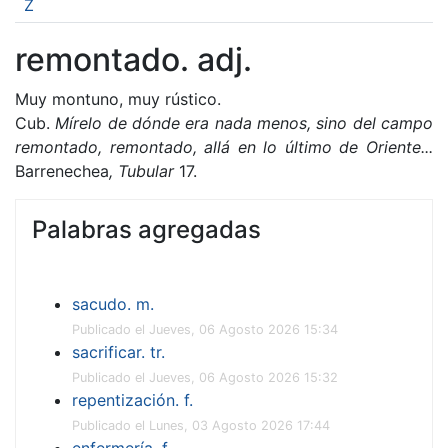
Z
remontado. adj.
Muy montuno, muy rústico.
Cub.
Mírelo de dónde era nada menos, sino del campo
remontado,
remontado, allá en lo último de Oriente...
Barrenechea
,
Tubular
17.
Palabras agregadas
sacudo. m.
Publicado el Jueves, 06 Agosto 2026 15:34
sacrificar. tr.
Publicado el Jueves, 06 Agosto 2026 15:32
repentización. f.
Publicado el Lunes, 03 Agosto 2026 17:44
enfermería. f.