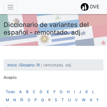
DVE
Diccionario de variantes del
español - remontado. adj.
Inicio
/
Glosario
/
R
/
remontado. adj.
Acepto
¡Atención! Este sitio usa cookies.
Esto nos ayuda a recolectar estadísticas de las visitas.
Todo
A
B
C
D
E
F
G
H
I
J
K
L
M
N
Ñ
O
P
Q
R
S
T
U
V
W
X
Y