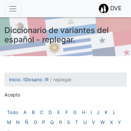
DVE
Diccionario de variantes del
español - replegar.
Inicio
/
Glosario
/
R
/
replegar.
Acepto
¡Atención! Este sitio usa cookies.
Esto nos ayuda a recolectar estadísticas de las visitas.
Todo
A
B
C
D
E
F
G
H
I
J
K
L
M
N
Ñ
O
P
Q
R
S
T
U
V
W
X
Y