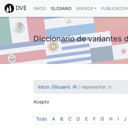
DVE
INICIO
GLOSARIO
ANEXOS
PUBLICACIO
Diccionario de variantes d
Inicio
/
Glosario
/
R
/
representar. tr.
Acepto
¡Atención! Este sitio usa cookies.
Esto nos ayuda a recolectar estadísticas de 
Todo
A
B
C
D
E
F
G
H
I
J