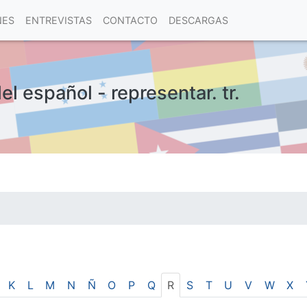
NES
ENTREVISTAS
CONTACTO
DESCARGAS
el español - representar. tr.
las visitas.
K
L
M
N
Ñ
O
P
Q
R
S
T
U
V
W
X