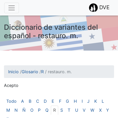
DVE
Diccionario de variantes del
español - restauro. m.
Inicio
/
Glosario
/
R
/
restauro. m.
Acepto
¡Atención! Este sitio usa cookies.
Esto nos ayuda a recolectar estadísticas de las visitas.
Todo
A
B
C
D
E
F
G
H
I
J
K
L
M
N
Ñ
O
P
Q
R
S
T
U
V
W
X
Y