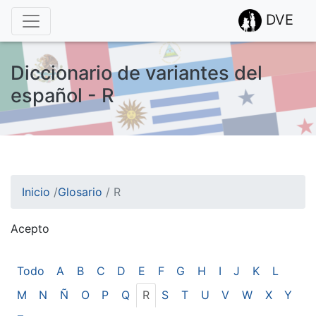
DVE
Diccionario de variantes del
español - R
Inicio
/
Glosario
/
R
Acepto
¡Atención! Este sitio usa cookies.
Esto nos ayuda a recolectar estadísticas de las visitas.
Todo
A
B
C
D
E
F
G
H
I
J
K
L
M
N
Ñ
O
P
Q
R
S
T
U
V
W
X
Y