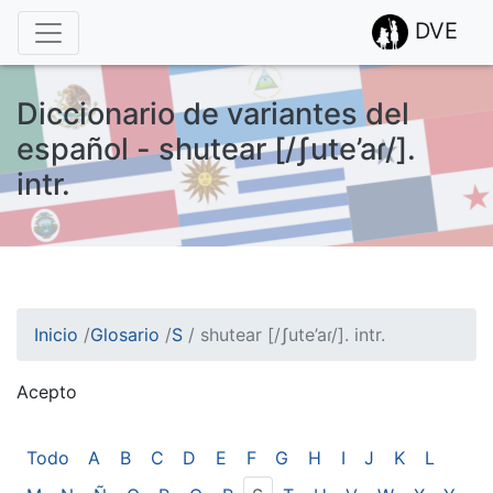
DVE
Diccionario de variantes del
español - shutear [/ʃute’aɾ/].
intr.
Inicio
/
Glosario
/
S
/
shutear [/ʃute’aɾ/]. intr.
Acepto
¡Atención! Este sitio usa cookies.
Esto nos ayuda a recolectar estadísticas de las visitas.
Todo
A
B
C
D
E
F
G
H
I
J
K
L