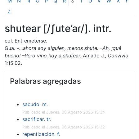
M
N
Ñ
O
P
Q
R
S
T
U
V
W
X
Y
Z
shutear [/ʃute’aɾ/]. intr.
col. Entremeterse.
Gua.
–...ahora soy alguien, menos shute. –Ah, ¡qué
bueno! –Pero vino hoy a shutear.
Amado J.,
Convivio
1:15:02.
Palabras agregadas
sacudo. m.
Publicado el Jueves, 06 Agosto 2026 15:34
sacrificar. tr.
Publicado el Jueves, 06 Agosto 2026 15:32
repentización. f.