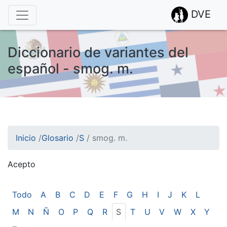
DVE
Diccionario de variantes del
español - smog. m.
Inicio
/
Glosario
/
S
/
smog. m.
Acepto
¡Atención! Este sitio usa cookies.
Esto nos ayuda a recolectar estadísticas de las visitas.
Todo
A
B
C
D
E
F
G
H
I
J
K
L
M
N
Ñ
O
P
Q
R
S
T
U
V
W
X
Y