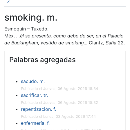
Z
smoking. m.
Esmoquin – Tuxedo.
Méx.
…él se presenta, como debe de ser, en el Palacio
de Buckingham, vestido de smoking...
Glantz,
Saña
22.
Palabras agregadas
sacudo. m.
Publicado el Jueves, 06 Agosto 2026 15:34
sacrificar. tr.
Publicado el Jueves, 06 Agosto 2026 15:32
repentización. f.
Publicado el Lunes, 03 Agosto 2026 17:44
enfermería. f.