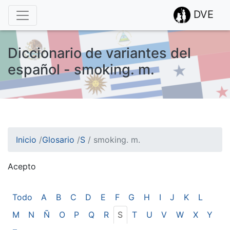
DVE
Diccionario de variantes del
español - smoking. m.
Inicio
/
Glosario
/
S
/
smoking. m.
Acepto
¡Atención! Este sitio usa cookies.
Esto nos ayuda a recolectar estadísticas de las visitas.
Todo
A
B
C
D
E
F
G
H
I
J
K
L
M
N
Ñ
O
P
Q
R
S
T
U
V
W
X
Y