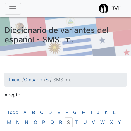
DVE
Diccionario de variantes del
español - SMS. m.
Inicio
/
Glosario
/
S
/
SMS. m.
Acepto
¡Atención! Este sitio usa cookies.
Esto nos ayuda a recolectar estadísticas de las visitas.
Todo
A
B
C
D
E
F
G
H
I
J
K
L
M
N
Ñ
O
P
Q
R
S
T
U
V
W
X
Y