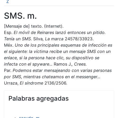
Z
SMS. m.
[Mensaje de] texto. (Internet).
Esp.
El móvil de Reinares lanzó entonces un pitido.
Tenía un SMS.
Silva
, La marca
24578/33923.
Méx.
Uno de los principales esquemas de infección es
el siguiente: la víctima recibe un mensaje SMS con un
enlace, si la persona hace clic, su dispositivo se
infecta con el spyware...
Ramos J.
, Crees.
Par.
Podemos estar mensajeando con varias personas
por SMS, mientras chateamos en el messenger...
Urraza,
E
l
síndrome
2136/2506.
Palabras agregadas
sacudo. m.