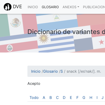
DVE
INICIO
GLOSARIO
ANEXOS
PUBLICACIO
Diccionario de variantes d
Inicio
/
Glosario
/
S
/
snack [/es’nak/]. m.
Acepto
¡Atención! Este sitio usa cookies.
Esto nos ayuda a recolectar estadísticas de 
Todo
A
B
C
D
E
F
G
H
I
J