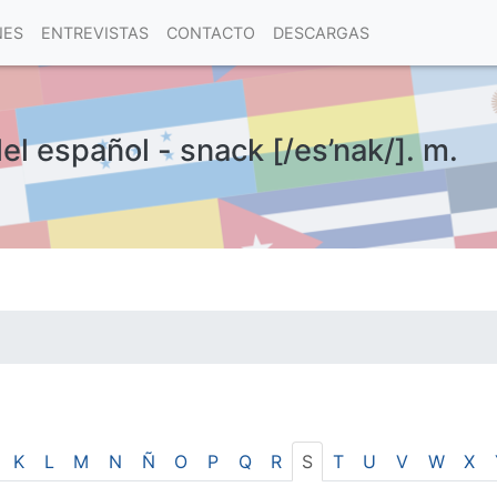
NES
ENTREVISTAS
CONTACTO
DESCARGAS
el español - snack [/es’nak/]. m.
las visitas.
K
L
M
N
Ñ
O
P
Q
R
S
T
U
V
W
X