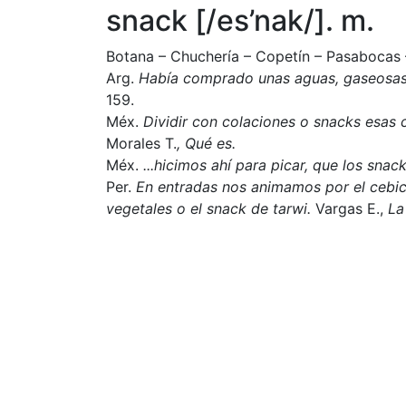
snack [/es’nak/]. m.
Botana – Chuchería – Copetín – Pasabocas 
Arg.
Había comprado unas aguas, gaseosas, 
159.
Méx.
Dividir con colaciones o snacks esas c
Morales T.
, Qué es.
Méx.
...hicimos ahí para picar, que los snack
Per.
En entradas nos animamos por el cebic
vegetales o el snack de tarwi.
Vargas E.,
La