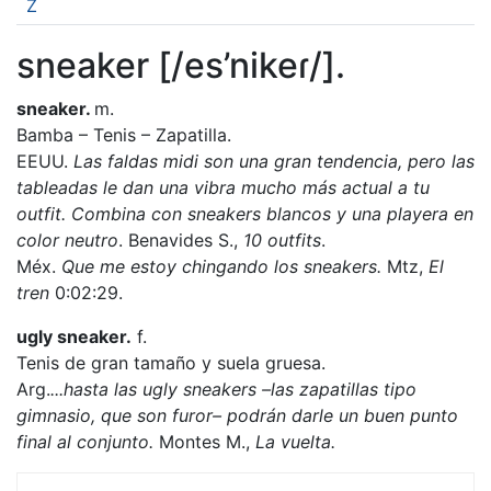
Z
sneaker [/es’nikeɾ/].
sneaker.
m.
Bamba – Tenis – Zapatilla.
EEUU.
Las faldas midi son una gran tendencia, pero las
tableadas le dan una vibra mucho más actual a tu
outfit. Combina con sneakers blancos y una playera en
color neutro
. Benavides S.,
10
outfits
.
Méx.
Que me estoy chingando los sneakers.
Mtz,
El
tren
0:02:29.
ugly sneaker.
f.
Tenis de gran tamaño y suela gruesa.
Arg.
...hasta las ugly sneakers –las zapatillas tipo
gimnasio, que son furor– podrán darle un buen punto
final al conjunto.
Montes M.,
La vuelta.