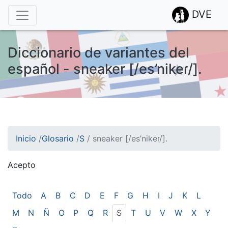
DVE
Diccionario de variantes del
español - sneaker [/es’nikeɾ/].
Inicio
/
Glosario
/
S
/
sneaker [/es’nikeɾ/].
Acepto
¡Atención! Este sitio usa cookies.
Esto nos ayuda a recolectar estadísticas de las visitas.
Todo
A
B
C
D
E
F
G
H
I
J
K
L
M
N
Ñ
O
P
Q
R
S
T
U
V
W
X
Y