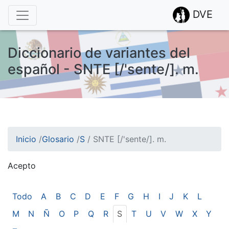
DVE
Diccionario de variantes del
español - SNTE [/'sente/]. m.
Inicio
/
Glosario
/
S
/
SNTE [/'sente/]. m.
Acepto
¡Atención! Este sitio usa cookies.
Esto nos ayuda a recolectar estadísticas de las visitas.
Todo
A
B
C
D
E
F
G
H
I
J
K
L
M
N
Ñ
O
P
Q
R
S
T
U
V
W
X
Y