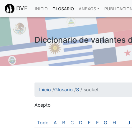
DVE
INICIO
GLOSARIO
ANEXOS
PUBLICACIO
Diccionario de variantes 
Inicio
/
Glosario
/
S
/
socket.
Acepto
¡Atención! Este sitio usa cookies.
Esto nos ayuda a recolectar estadísticas de 
Todo
A
B
C
D
E
F
G
H
I
J