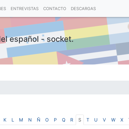
NES
ENTREVISTAS
CONTACTO
DESCARGAS
del español - socket.
las visitas.
K
L
M
N
Ñ
O
P
Q
R
S
T
U
V
W
X